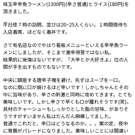
味玉辛辛魚ラーメン(1300円)(辛さ普通)とライス(180円)を
頂きました。
平日夜７時の訪問、並びは20~25人くらい。１時間強待ち
入店着席、ほどなく着丼です。
さて有名店なのでやはり看板メニューといえる辛辛魚ラー
メンにしましたが、そこまで激辛得意ではない私。
結果的に後悔はないですが、「大辛とか大好きよ」位の人
間が手を出すものでもないです。
中央に鎮座する唐辛子塊を避け、先ずはスープを一口。
なのに既に口が焼けるほど辛いです！しかしちゃんとその
中に旨味があり、辛さの刺激と同時に攻めてきます。とても
美味しいです。しかし辛さで早くも口が腫れそうです(笑)。
具材のチャーシューもしっかりとした脂の甘味、がありそ
うですがすいません私はだんだん麻痺してました。
普通でこれだと、辛口はどうなるのか。。。案の定、夜中
に胃腸がパレードになりました。美味しいことには間違い