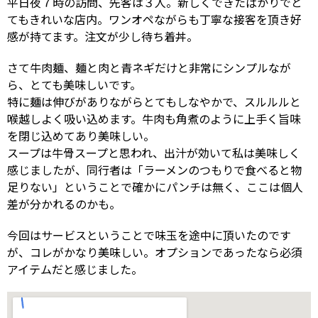
平日夜７時の訪問、先客は３人。新しくできたばかりでと
てもきれいな店内。ワンオペながらも丁寧な接客を頂き好
感が持てます。注文が少し待ち着丼。
さて牛肉麺、麺と肉と青ネギだけと非常にシンプルなが
ら、とても美味しいです。
特に麺は伸びがありながらとてもしなやかで、スルルルと
喉越しよく吸い込めます。牛肉も角煮のように上手く旨味
を閉じ込めてあり美味しい。
スープは牛骨スープと思われ、出汁が効いて私は美味しく
感じましたが、同行者は「ラーメンのつもりで食べると物
足りない」ということで確かにパンチは無く、ここは個人
差が分かれるのかも。
今回はサービスということで味玉を途中に頂いたのです
が、コレがかなり美味しい。オプションであったなら必須
アイテムだと感じました。