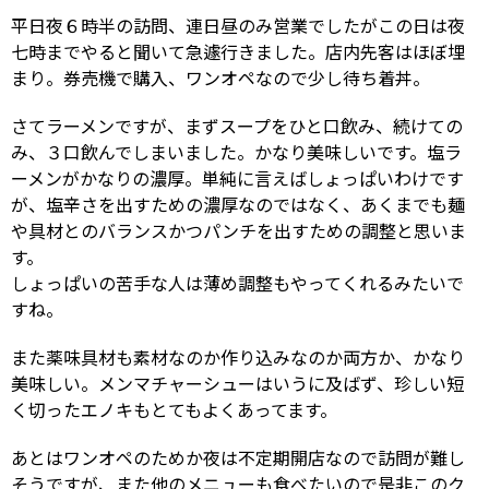
平日夜６時半の訪問、連日昼のみ営業でしたがこの日は夜
七時までやると聞いて急遽行きました。店内先客はほぼ埋
まり。券売機で購入、ワンオペなので少し待ち着丼。
さてラーメンですが、まずスープをひと口飲み、続けての
み、３口飲んでしまいました。かなり美味しいです。塩ラ
ーメンがかなりの濃厚。単純に言えばしょっぱいわけです
が、塩辛さを出すための濃厚なのではなく、あくまでも麺
や具材とのバランスかつパンチを出すための調整と思いま
す。
しょっぱいの苦手な人は薄め調整もやってくれるみたいで
すね。
また薬味具材も素材なのか作り込みなのか両方か、かなり
美味しい。メンマチャーシューはいうに及ばず、珍しい短
く切ったエノキもとてもよくあってます。
あとはワンオペのためか夜は不定期開店なので訪問が難し
そうですが、また他のメニューも食べたいので是非このク