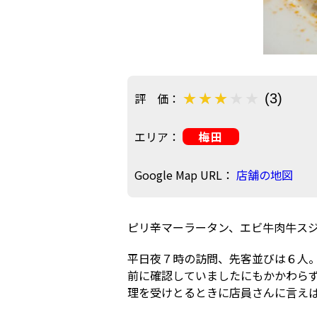
評 価：
(3)
エリア：
梅田
Google Map URL：
店舗の地図
ピリ辛マーラータン、エビ牛肉牛スジ麺
平日夜７時の訪問、先客並びは６人。
前に確認していましたにもかかわら
理を受けとるときに店員さんに言え