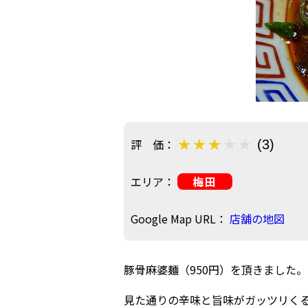
評 価：
(3)
エリア：
梅田
Google Map URL：
店舗の地図
豚骨麻婆麺（950円）を頂きました。
見た通りの辛味と旨味がガッツリく