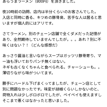
あらうまラーメン（800円）を頂きました。
夜10時前の訪問、店内は半分くらいのお客さんでした。
入店と同時に香る、キツめの豚骨臭、苦手な人は居ると思
いますが個人的にはアリです。
さてラーメン。別のチェーン店舗で全くダメだった記憶が
あり、全然期待していませんでしたが。。。あれ？別に不
味くはない？！（どんな感想だ）
あっさり醤油と言いながらスープはガッツリ豚骨寄り、マ
ー油も浮いておりパンチ無くはない。
ネギも古くなくちゃんと食べられる。チャーシューも。。
薄切りながら味がついてます。
勝手にハードル下げまくってましたが、チェーン店として
別に問題なかったです。味変が胡椒くらいしかないのと、
荷物入れは少しボロボロでしたが、ペイペイも使えますし
そこまで悪くはなかったと思いました。