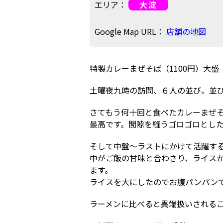
エリア：
大淀
Google Map URL：
店舗の地図
特製カレーまぜそば（1100円）大盛
土曜夜九時の訪問、６人の並び。並び
さてもう何十回と食べたカレーまぜ
最高です。間隙を縫うゴロゴロとし
そして中盤〜ラストにかけて活躍す
中がご飯の甘味と合わさり、ライス
ます。
ライスを大にしたのでお腹パンパン
ラーメンに比べると異端扱いされる