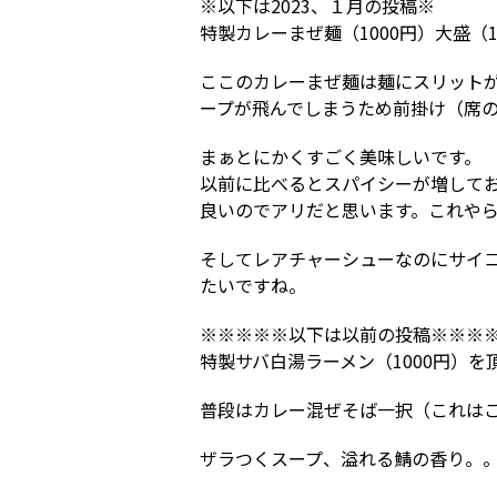
※以下は2023、１月の投稿※
特製カレーまぜ麺（1000円）大盛（
ここのカレーまぜ麺は麺にスリット
ープが飛んでしまうため前掛け（席
まぁとにかくすごく美味しいです。
以前に比べるとスパイシーが増して
良いのでアリだと思います。これや
そしてレアチャーシューなのにサイコ
たいですね。
※※※※※以下は以前の投稿※※※
特製サバ白湯ラーメン（1000円）を
普段はカレー混ぜそば一択（これは
ザラつくスープ、溢れる鯖の香り。