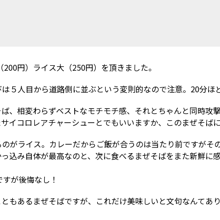
（200円）ライス大（250円）を頂きました。
は５人目から道路側に並ぶという変則的なので注意。20分ほ
そば、相変わらずベストなモチモチ感、それとちゃんと同時攻
たサイコロレアチャーシューとでもいいますか、このまぜそば
るのがライス。カレーだからご飯が合うのは当たり前ですがそ
かっ込み自体が最高なのと、次に食べるまぜそばをまた新鮮に
ですが後悔なし！
こともあるまぜそばですが、これだけ美味しいと文句なんてあ