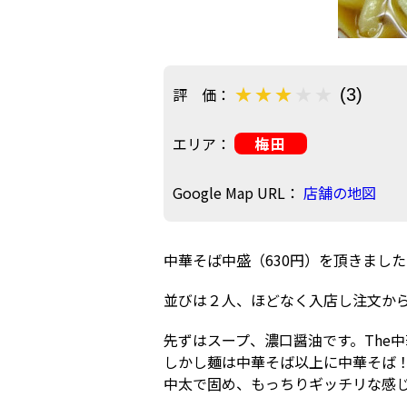
評 価：
(3)
エリア：
梅田
Google Map URL：
店舗の地図
中華そば中盛（630円）を頂きまし
並びは２人、ほどなく入店し注文か
先ずはスープ、濃口醤油です。The
しかし麺は中華そば以上に中華そば
中太で固め、もっちりギッチリな感