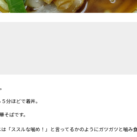
た。
ら５分ほどで着丼。
中華そばです。
！
じは「ススルな噛め！」と言ってるかのようにガツガツと噛み