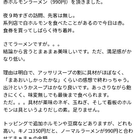
赤ホルモンラーメン（990円）を頂きました。
夜９時すぎの訪問、先客は無し。
系列店で白ホルモンを食べたことがあるので今日は赤。
食券を買ってしばらく待ち着丼。
さてラーメンですが。。。
結論から言うとまぁまぁ美味しいです。ただ、満足感がか
なり低い。
理由は明白で、アッサリスープの割に具材がほぼなく、
「まあおいしかったかな」くらいの感想で終わっちゃう。
出汁というかスープはかなり良いです。あっさりながら飽
きにくく、味変無しでも最後まで食べられます。
ただ。。。具材が薬味のネギ、玉ねぎ、そして看板のホル
モンは具というよりだしの素。足りません。
トッピングで追加ホルモンや豆腐などありますが、どれも
高い。キノコ350円だと、ノーマルラーメンが990円と合わ
せてまぁまぁの金額。